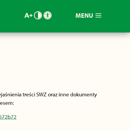
MENU
jaśnienia treści SWZ oraz inne dokumenty
resem:
9672b72