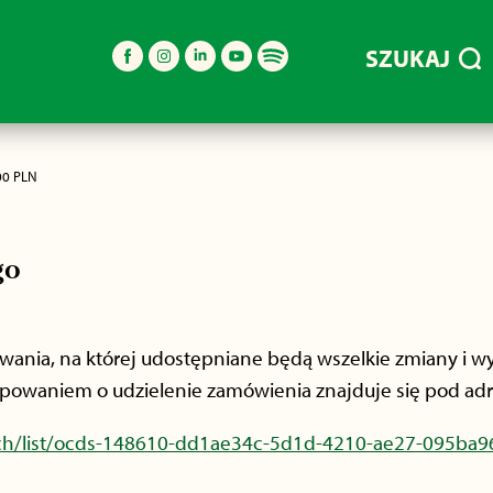
SZUKAJ
00 PLN
go
nia, na której udostępniane będą wszelkie zmiany i wy
powaniem o udzielenie zamówienia znajduje się pod ad
arch/list/ocds-148610-dd1ae34c-5d1d-4210-ae27-095ba