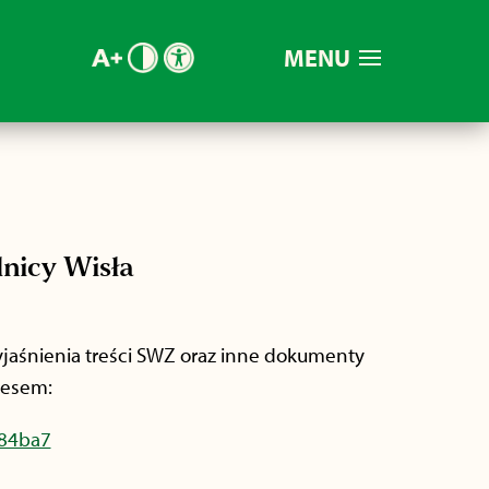
MENU
nicy Wisła
jaśnienia treści SWZ oraz inne dokumenty
resem:
c84ba7