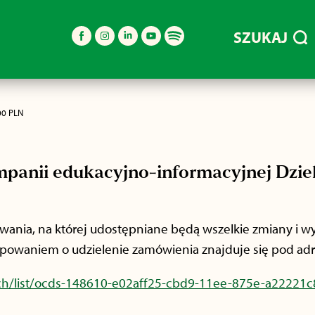
SZUKAJ
00 PLN
mpanii edukacyjno-informacyjnej Dziel
nia, na której udostępniane będą wszelkie zmiany i wy
powaniem o udzielenie zamówienia znajduje się pod ad
rch/list/ocds-148610-e02aff25-cbd9-11ee-875e-a22221