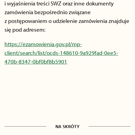
i wyjaśnienia treści SWZ oraz inne dokumenty
zamówienia bezpośrednio związane
z postępowaniem o udzielenie zamówienia znajduje
się pod adresem:
https://ezamowienia.gov.pl/mp-
client/search/list/ocds-148610-9a929fad-0ee5-
470b-8347-0bf0bf8b5901
NA SKRÓTY