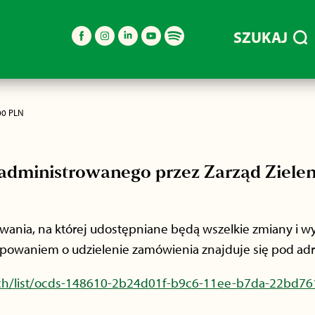
SZUKAJ
00 PLN
dministrowanego przez Zarząd Zielen
nia, na której udostępniane będą wszelkie zmiany i wy
powaniem o udzielenie zamówienia znajduje się pod ad
arch/list/ocds-148610-2b24d01f-b9c6-11ee-b7da-22bd76