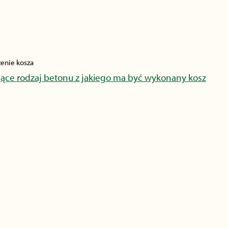
zenie kosza
ujące rodzaj betonu z jakiego ma być wykonany kosz