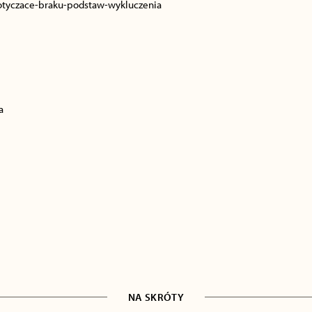
otyczace-braku-podstaw-wykluczenia
a
NA SKRÓTY