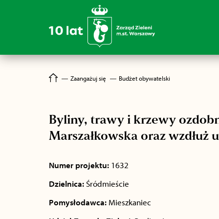
―
Zaangażuj się
―
Budżet obywatelski
Byliny, trawy i krzewy ozdobn
Marszałkowska oraz wzdłuż ul
Numer projektu:
1632
Dzielnica:
Śródmieście
Pomysłodawca:
Mieszkaniec