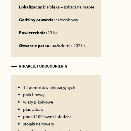
Lokalizacja:
Białołęka –
zobacz na mapie
Godziny otwarcia:
całodobowy
Powierzchnia:
13 ha
Otwarcie parku:
październik 2025 r.
ATRAKCJE I UDOGODNIENIA
12 pomostów rekreacyjnych
park linowy
wiaty piknikowe
plac zabaw
ponad 100 ławek i siedzisk
stojaki na rowery