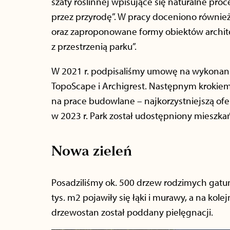
szaty roślinnej wpisujące się naturalne pr
przez przyrodę”. W pracy doceniono również
oraz zaproponowane formy obiektów archite
z przestrzenią parku”.
W 2021 r. podpisaliśmy umowę na wykonani
TopoScape i Archigrest. Następnym krokie
na prace budowlane – najkorzystniejszą ofer
w 2023 r. Park został udostępniony mieszka
Nowa zieleń
Posadziliśmy ok. 500 drzew rodzimych gatu
tys. m2 pojawiły się łąki i murawy, a na kole
drzewostan został poddany pielęgnacji.