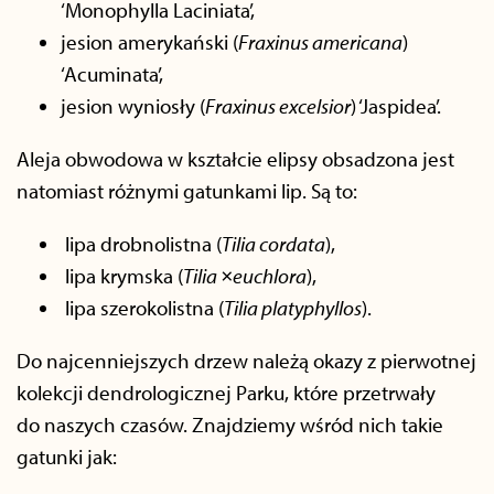
‘Monophylla Laciniata’,
jesion amerykański (
Fraxinus americana
)
‘Acuminata’,
jesion wyniosły (
Fraxinus excelsior
) ‘Jaspidea’.
Aleja obwodowa w kształcie elipsy obsadzona jest
natomiast różnymi gatunkami lip. Są to:
lipa drobnolistna (
Tilia cordata
),
lipa krymska (
Tilia ×euchlora
),
lipa szerokolistna (
Tilia platyphyllos
).
Do najcenniejszych drzew należą okazy z pierwotnej
kolekcji dendrologicznej Parku, które przetrwały
do naszych czasów. Znajdziemy wśród nich takie
gatunki jak: