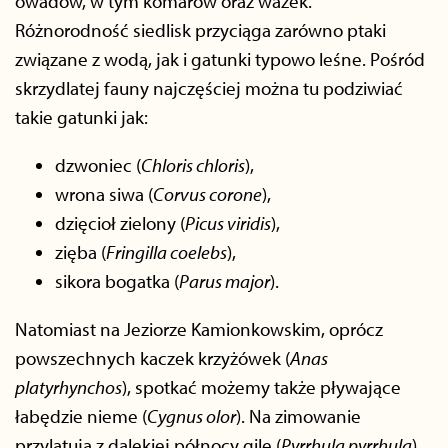
owadów, w tym komarów oraz ważek.
Różnorodność siedlisk przyciąga zarówno ptaki
związane z wodą, jak i gatunki typowo leśne. Pośród
skrzydlatej fauny najczęściej można tu podziwiać
takie gatunki jak:
dzwoniec (
Chloris chloris
),
wrona siwa (
Corvus corone
),
dzięcioł zielony (
Picus viridis
),
zięba (
Fringilla coelebs
),
sikora bogatka (
Parus major
).
Natomiast na Jeziorze Kamionkowskim, oprócz
powszechnych kaczek krzyżówek (
Anas
platyrhynchos
), spotkać możemy także pływające
łabędzie nieme (
Cygnus olor
). Na zimowanie
przylatują z dalekiej północy gile (
Pyrrhula pyrrhula
)