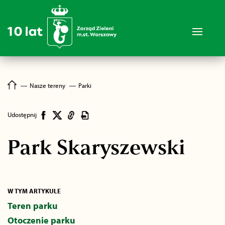
―
Nasze tereny
―
Parki
Udostępnij
Park Skaryszewski
W TYM ARTYKULE
Teren parku
Otoczenie parku