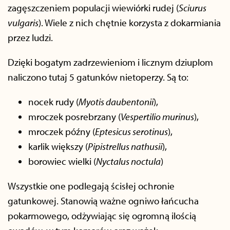
zagęszczeniem populacji wiewiórki rudej (
Sciurus
vulgaris
). Wiele z nich chętnie korzysta z dokarmiania
przez ludzi.
Dzięki bogatym zadrzewieniom i licznym dziuplom
naliczono tutaj 5 gatunków nietoperzy. Są to:
nocek rudy (
Myotis daubentonii
),
mroczek posrebrzany (
Vespertilio murinus
),
mroczek późny (
Eptesicus serotinus
),
karlik większy (
Pipistrellus nathusii
),
borowiec wielki (
Nyctalus noctula
)
Wszystkie one podlegają ścisłej ochronie
gatunkowej. Stanowią ważne ogniwo łańcucha
pokarmowego, odżywiając się ogromną ilością