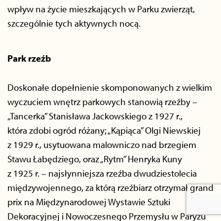
wpływ na życie mieszkających w Parku zwierząt,
szczególnie tych aktywnych nocą.
Park rzeźb
Doskonałe dopełnienie skomponowanych z wielkim
wyczuciem wnętrz parkowych stanowią rzeźby –
„Tancerka” Stanisława Jackowskiego z 1927 r.,
która zdobi ogród różany; „Kąpiąca” Olgi Niewskiej
z 1929 r., usytuowana malowniczo nad brzegiem
Stawu Łabędziego, oraz „Rytm” Henryka Kuny
z 1925 r. – najsłynniejsza rzeźba dwudziestolecia
międzywojennego, za którą rzeźbiarz otrzymał grand
prix na Międzynarodowej Wystawie Sztuki
Dekoracyjnej i Nowoczesnego Przemysłu w Paryżu