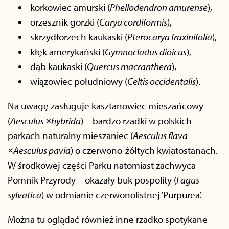
korkowiec amurski (
Phellodendron amurense
),
orzesznik gorzki (
Carya cordiformis
),
skrzydłorzech kaukaski (
Pterocarya fraxinifolia
),
kłęk amerykański (
Gymnocladus dioicus
),
dąb kaukaski (
Quercus macranthera
),
wiązowiec południowy (
Celtis occidentalis
).
Na uwagę zasługuje kasztanowiec mieszańcowy
(
Aesculus ×hybrida
) – bardzo rzadki w polskich
parkach naturalny mieszaniec (
Aesculus flava
×Aesculus pavia
) o czerwono-żółtych kwiatostanach.
W środkowej części Parku natomiast zachwyca
Pomnik Przyrody – okazały buk pospolity (
Fagus
sylvatica
) w odmianie czerwonolistnej ‘Purpurea’.
Można tu oglądać również inne rzadko spotykane