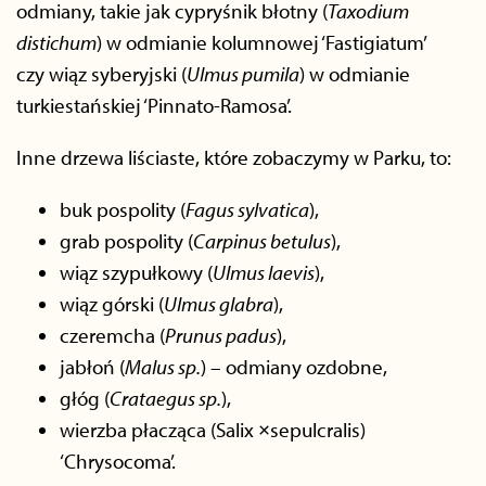
odmiany, takie jak cypryśnik błotny (
Taxodium
distichum
) w odmianie kolumnowej ‘Fastigiatum’
czy wiąz syberyjski (
Ulmus pumila
) w odmianie
turkiestańskiej ‘Pinnato-Ramosa’.
Inne drzewa liściaste, które zobaczymy w Parku, to:
buk pospolity (
Fagus sylvatica
),
grab pospolity (
Carpinus betulus
),
wiąz szypułkowy (
Ulmus laevis
),
wiąz górski (
Ulmus glabra
),
czeremcha (
Prunus padus
),
jabłoń (
Malus sp.
) – odmiany ozdobne,
głóg (
Crataegus sp.
),
wierzba płacząca (Salix ×sepulcralis)
‘Chrysocoma’.