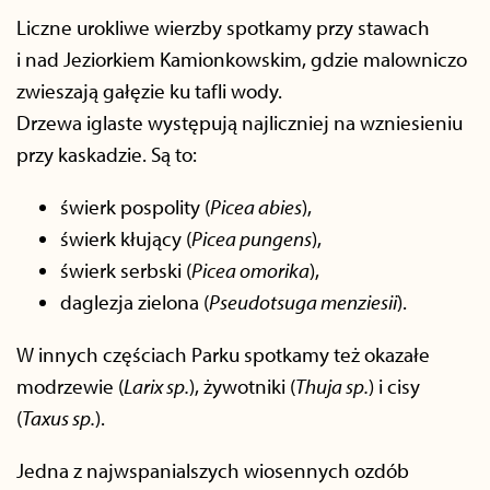
Liczne urokliwe wierzby spotkamy przy stawach
i nad Jeziorkiem Kamionkowskim, gdzie malowniczo
zwieszają gałęzie ku tafli wody.
Drzewa iglaste występują najliczniej na wzniesieniu
przy kaskadzie. Są to:
świerk pospolity (
Picea abies
),
świerk kłujący (
Picea pungens
),
świerk serbski (
Picea omorika
),
daglezja zielona (
Pseudotsuga menziesii
).
W innych częściach Parku spotkamy też okazałe
modrzewie (
Larix sp.
), żywotniki (
Thuja sp.
) i cisy
(
Taxus sp.
).
Jedna z najwspanialszych wiosennych ozdób