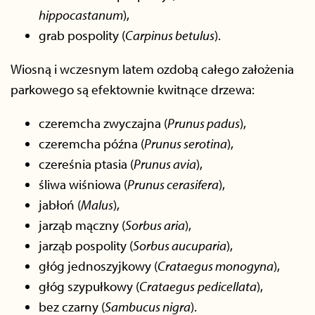
hippocastanum
),
grab pospolity (
Carpinus betulus
).
Wiosną i wczesnym latem ozdobą całego założenia
parkowego są efektownie kwitnące drzewa:
czeremcha zwyczajna (
Prunus padus
),
czeremcha późna (
Prunus serotina
),
czereśnia ptasia (
Prunus avia
),
śliwa wiśniowa (
Prunus cerasifera
),
jabłoń (
Malus
),
jarząb mączny (
Sorbus aria
),
jarząb pospolity (
Sorbus aucuparia
),
głóg jednoszyjkowy (
Crataegus monogyna
),
głóg szypułkowy (
Crataegus
pedicellata
),
bez czarny (
Sambucus nigra
).