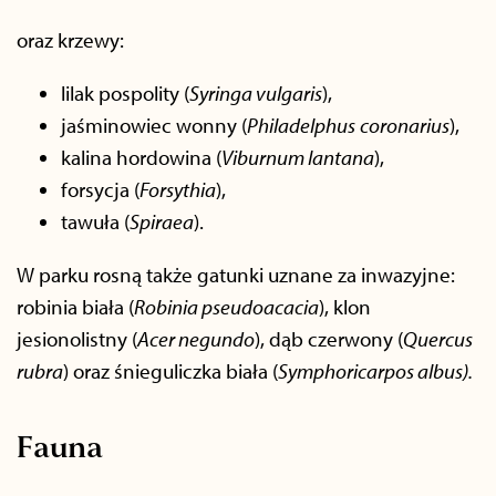
oraz krzewy:
lilak pospolity (
Syringa vulgaris
),
jaśminowiec wonny (
Philadelphus
coronarius
),
kalina hordowina (
Viburnum lantana
),
forsycja (
Forsythia
),
tawuła (
Spiraea
).
W parku rosną także gatunki uznane za inwazyjne:
robinia biała (
Robinia pseudoacacia
), klon
jesionolistny (
Acer negundo
), dąb czerwony (
Quercus
rubra
) oraz śnieguliczka biała (
Symphoricarpos albus).
Fauna