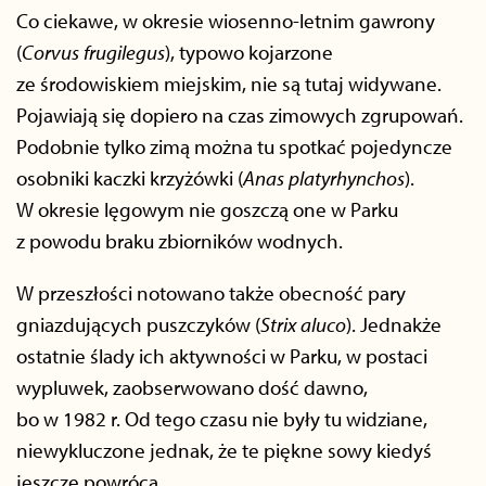
Co ciekawe, w okresie wiosenno-letnim gawrony
(
Corvus
frugilegus
), typowo kojarzone
ze środowiskiem miejskim, nie są tutaj widywane.
Pojawiają się dopiero na czas zimowych zgrupowań.
Podobnie tylko zimą można tu spotkać pojedyncze
osobniki kaczki krzyżówki (
Anas
platyrhynchos
).
W okresie lęgowym nie goszczą one w Parku
z powodu braku zbiorników wodnych.
W przeszłości notowano także obecność pary
gniazdujących puszczyków (
Strix
aluco
). Jednakże
ostatnie ślady ich aktywności w Parku, w postaci
wypluwek, zaobserwowano dość dawno,
bo w 1982 r. Od tego czasu nie były tu widziane,
niewykluczone jednak, że te piękne sowy kiedyś
jeszcze powrócą.