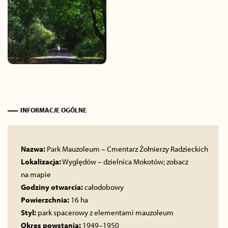
INFORMACJE OGÓLNE
Nazwa:
Park Mauzoleum – Cmentarz Żołnierzy Radzieckich
Lokalizacja:
Wyględów – dzielnica Mokotów;
zobacz
na mapie
Godziny otwarcia:
całodobowy
Powierzchnia:
16 ha
Styl:
park spacerowy z elementami mauzoleum
Okres powstania:
1949–1950