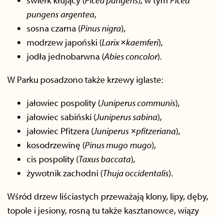
świerk kłujący (
Picea pungens
), w tym
Picea
pungens
argentea
,
sosna czarna (
Pinus nigra
),
modrzew japoński (
Larix
×
kaemferi
),
jodła jednobarwna (
Abies concolor
).
W Parku posadzono także krzewy iglaste:
jałowiec pospolity (
Juniperus communis
),
jałowiec sabiński (
Juniperus sabina
),
jałowiec Pfitzera (
Juniperus
×
pfitzeriana
),
kosodrzewinę (
Pinus mugo
mugo
),
cis pospolity (
Taxus baccata
),
żywotnik zachodni (
Thuja occidentalis
).
Wśród drzew liściastych przeważają klony, lipy, dęby,
topole i jesiony, rosną tu także kasztanowce, wiązy