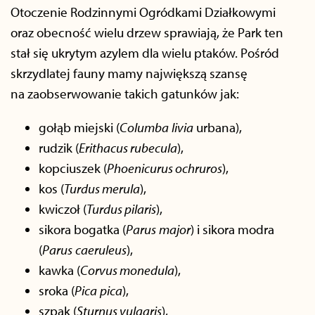
Otoczenie Rodzinnymi Ogródkami Działkowymi
oraz obecność wielu drzew sprawiają, że Park ten
stał się ukrytym azylem dla wielu ptaków. Pośród
skrzydlatej fauny mamy największą szansę
na zaobserwowanie takich gatunków jak:
gołąb miejski (
Columba
livia
urbana),
rudzik (
Erithacus rubecula
),
kopciuszek (
Phoenicurus ochruros
),
kos (
Turdus merula
),
kwiczoł (
Turdus pilaris
),
sikora bogatka (
Parus
major
) i sikora modra
(
Parus
caeruleus
),
kawka (
Corvus monedula
),
sroka (
Pica
pica
),
szpak (
Sturnus vulgaris
),