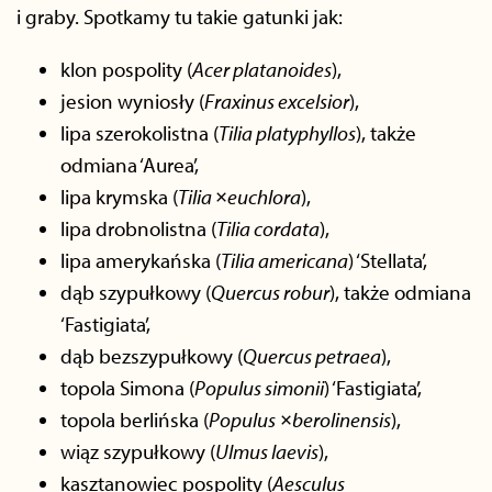
i graby. Spotkamy tu takie gatunki jak:
klon pospolity (
Acer platanoides
),
jesion wyniosły (
Fraxinus excelsior
),
lipa szerokolistna (
Tilia platyphyllos
), także
odmiana ‘Aurea’,
lipa krymska (
Tilia
×
euchlora
),
lipa drobnolistna (
Tilia cordata
),
lipa amerykańska (
Tilia americana
) ‘Stellata’,
dąb szypułkowy (
Quercus robur
), także odmiana
‘Fastigiata’,
dąb bezszypułkowy (
Quercus petraea
),
topola Simona (
Populus simonii
) ‘Fastigiata’,
topola berlińska (
Populus
×
berolinensis
),
wiąz szypułkowy (
Ulmus laevis
),
kasztanowiec pospolity (
Aesculus