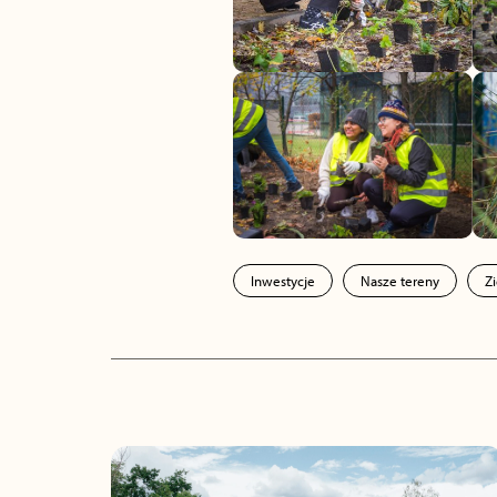
Inwestycje
Nasze tereny
Z