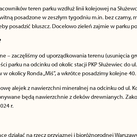
racowników teren parku wzdłuż linii kolejowej na Służew
kwitną posadzone w zeszłym tygodniu m.in. bez czarny, m
by posadzić bluszcz. Docelowo zieleń zajmie w parku pow
?
e – zaczęliśmy od uporządkowania terenu (usunięcia gr
i parku na odcinku od okolic stacji PKP Służewiec do ul.
 w okolicy Ronda „Miś”, a wkrótce posadzimy kolejne 40.
ę alejek z nawierzchni mineralnej na odcinku od ul. Kon
ykonywane będą nawierzchnie z deków drewnianych. Zak
024 r.
hce działać na rzecz przyjaznej i bioróżnorodnej Warszaw