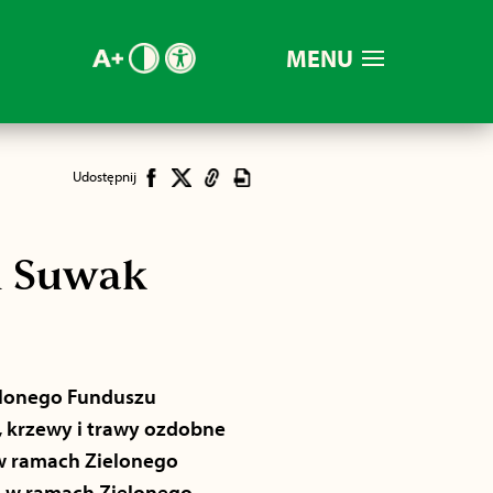
MENU
Udostępnij
m Suwak
elonego Funduszu
, krzewy i trawy ozdobne
 w ramach Zielonego
ą w ramach Zielonego