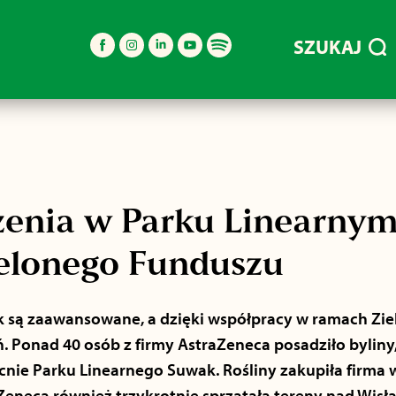
SZUKAJ
enia w Parku Linearny
elonego Funduszu
 są zaawansowane, a dzięki współpracy w ramach Zi
ń. Ponad 40 osób z firmy AstraZeneca posadziło byliny
nie Parku Linearnego Suwak. Rośliny zakupiła firma
eneca również trzykrotnie sprzątała tereny nad Wisł