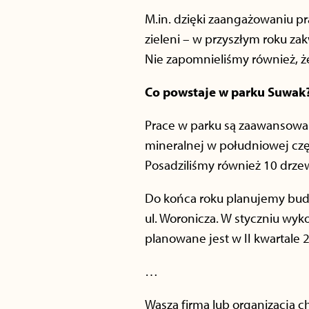
M.in. dzięki zaangażowaniu p
zieleni – w przyszłym roku za
Nie zapomnieliśmy również, że
Co powstaje w parku Suwak
Prace w parku są zaawansowan
mineralnej w południowej częśc
Posadziliśmy również 10 drzew
Do końca roku planujemy budow
ul. Woronicza. W styczniu w
planowane jest w II kwartale 2
…
Wasza firma lub organizacja c