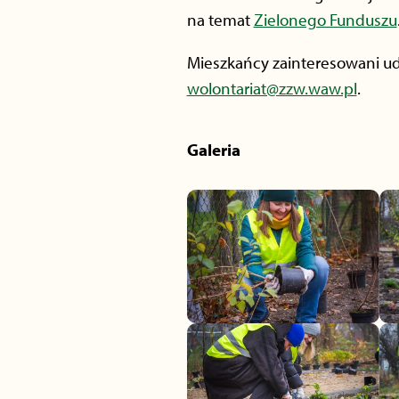
na temat
Zielonego Funduszu
Mieszkańcy zainteresowani ud
wolontariat@zzw.waw.pl
.
Galeria