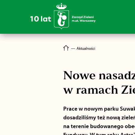
―
Aktualności
Nowe nasadz
w ramach Zi
Prace w nowym parku Suwak
dosadziliśmy też nową ziele
na terenie budowanego obec
Funduszu. W tym roku AstraZ