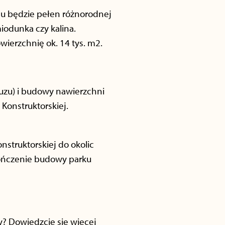
cu będzie pełen różnorodnej
iodunka czy kalina.
ierzchnię ok. 14 tys. m2.
uzu) i budowy nawierzchni
 Konstruktorskiej.
struktorskiej do okolic
ończenie budowy parku
y? Dowiedzcie się więcej