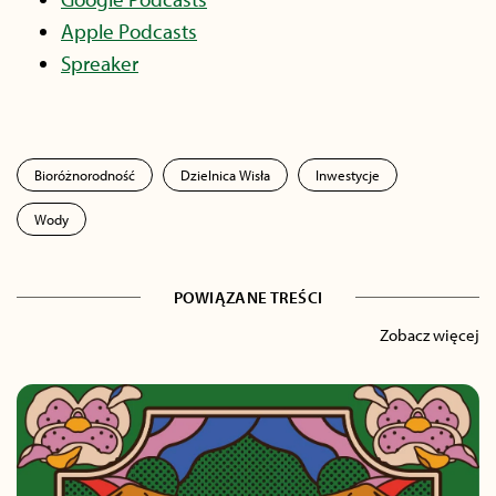
Apple Podcasts
Spreaker
Bioróżnorodność
Dzielnica Wisła
Inwestycje
Wody
POWIĄZANE TREŚCI
Zobacz więcej