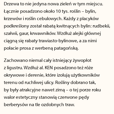
Drzewa to nie jedyna nowa zieleń w tym miejscu.
Łącznie posadzono około 10 tys. roślin – bylin,
krzewów i roślin cebulowych. Każdy z placyków
podkreślony został rabatą kwitnących bylin: rudbekii,
szałwii, gaur, krwawników. Wzdłuż alejki głównej
ciągną się rabaty trawiasto-bylinowe, a za nimi
połacie prosa z werbeną patagońską.
Zachowano niemal cały istniejący żywopłot
z ligustru. Wzdłuż al. KEN posadzono też róże
okrywowe i derenie, które izolują użytkowników
terenu od ruchliwej ulicy. Rośliny dobrano tak,
by były atrakcyjne nawet zimą – o tej porze roku
walor estetyczny stanowią czerwone pędy
berberysów na tle ozdobnych traw.