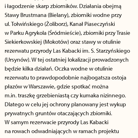
i łagodzenie skarp zbiorników. Działania obejmą
Stawy Brustmana (Bielany), zbiorniki wodne przy
ul. Tołwińskiego (Żoliborz), Kanał Piaseczyński
w Parku Agrykola (Śródmieście), zbiorniki przy Trasie
Siekierkowskiej (Mokotów) oraz stawy w otulinie
rezerwatu przyrody Las Kabacki im. S. Starzyńskiego
(Ursynów). W tej ostatniej lokalizacji prowadzonych
będzie kilka działań. Oczka wodne w otulinie
rezerwatu to prawdopodobnie najbogatsza ostoja
płazów w Warszawie, gdzie spotkać można
m.in. traszkę grzebieniastą czy kumaka nizinnego.
Dlatego w celu jej ochrony planowany jest wykup
prywatnych gruntów otaczających zbiorniki.
W samym rezerwacie przyrody Las Kabacki
na rowach odwadniających w ramach projektu