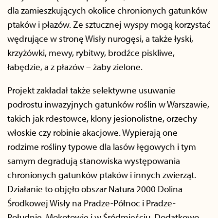
dla zamieszkujących okolice chronionych gatunków
ptaków i płazów. Ze sztucznej wyspy mogą korzystać
wędrujące w stronę Wisły nurogęsi, a także łyski,
krzyżówki, mewy, rybitwy, brodźce piskliwe,
łabędzie, a z płazów – żaby zielone.
Projekt zakładał także selektywne usuwanie
podrostu inwazyjnych gatunków roślin w Warszawie,
takich jak rdestowce, klony jesionolistne, orzechy
włoskie czy robinie akacjowe. Wypierają one
rodzime rośliny typowe dla lasów łęgowych i tym
samym degradują stanowiska występowania
chronionych gatunków ptaków i innych zwierząt.
Działanie to objęło obszar Natura 2000 Dolina
Środkowej Wisły na Pradze-Północ i Pradze-
Południe, Mokotowie i w Śródmieściu. Dodatkowo