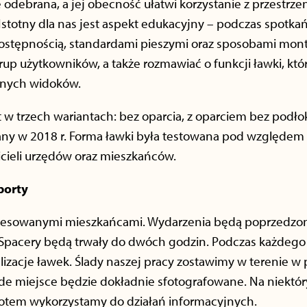
odebrana, a jej obecność ułatwi korzystanie z przestrze
Istotny dla nas jest aspekt edukacyjny – podczas spotk
dostępnością, standardami pieszymi oraz sposobami mon
p użytkowników, a także rozmawiać o funkcji ławki, któr
dnych widoków.
 w trzech wariantach: bez oparcia, z oparciem bez podło
any w 2018 r. Forma ławki była testowana pod względem e
cieli urzędów oraz mieszkańców.
porty
teresowanymi mieszkańcami. Wydarzenia będą poprzedzon
Spacery będą trwały do dwóch godzin. Podczas każdego
izacje ławek. Ślady naszej pracy zostawimy w terenie w
de miejsce będzie dokładnie sfotografowane. Na niektó
 potem wykorzystamy do działań informacyjnych.