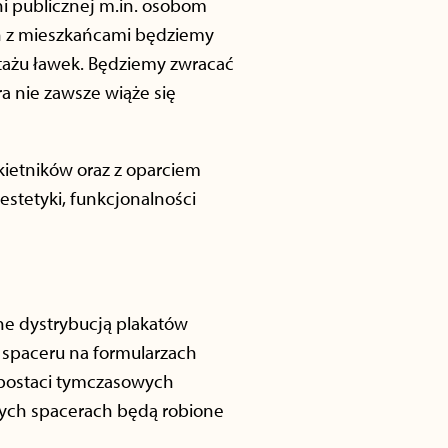
ni publicznej m.in. osobom
ań z mieszkańcami będziemy
tażu ławek. Będziemy zwracać
a nie zawsze wiąże się
kietników oraz z oparciem
stetyki, funkcjonalności
e dystrybucją plakatów
 spaceru na formularzach
 postaci tymczasowych
rych spacerach będą robione