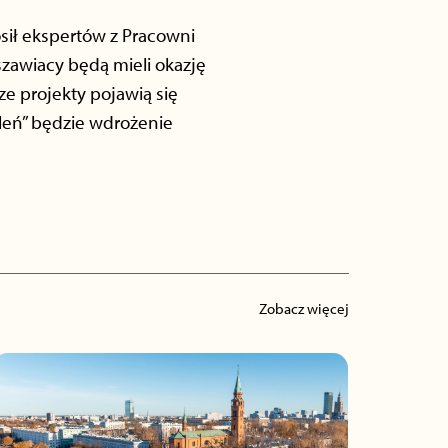
osił ekspertów z Pracowni
szawiacy będą mieli okazję
e projekty pojawią się
eleń” będzie wdrożenie
Zobacz więcej