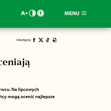
MENU
Udostępnij
ceniają
rwcu. Na lipcowych
ańcy mogą ocenić najlepsze