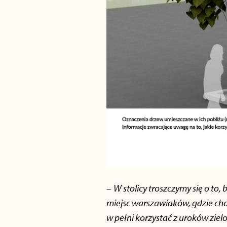
–
W stolicy troszczymy się o to,
miejsc warszawiaków, gdzie cho
w pełni korzystać z uroków ziel