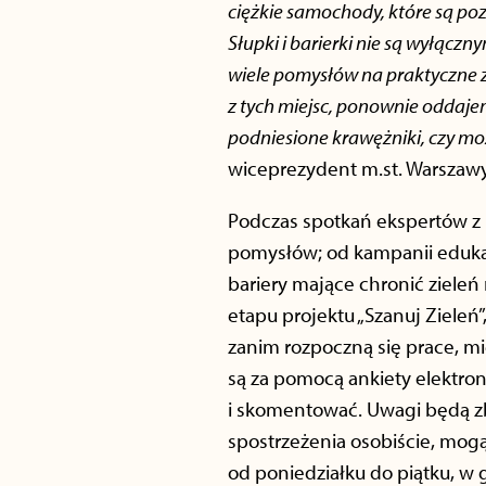
ciężkie samochody, które są poz
Słupki i barierki nie są wyłąc
wiele pomysłów na praktyczne z
z tych miejsc, ponownie oddajem
podniesione krawężniki, czy 
wiceprezydent m.st. Warszawy
Podczas spotkań ekspertów z 
pomysłów; od kampanii edukac
bariery mające chronić zieleń
etapu projektu „Szanuj Zieleń
zanim rozpoczną się prace, m
są za pomocą ankiety elektro
i skomentować. Uwagi będą zb
spostrzeżenia osobiście, mogą
od poniedziałku do piątku, w 