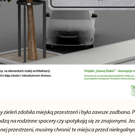
 by zieleń zdobiła miejską przestrzeń i była zawsze zadbana. 
dzą na rodzinne spacery czy spotykają się ze znajomymi. J
onej przestrzeni, musimy chronić te miejsca przed nielegaln