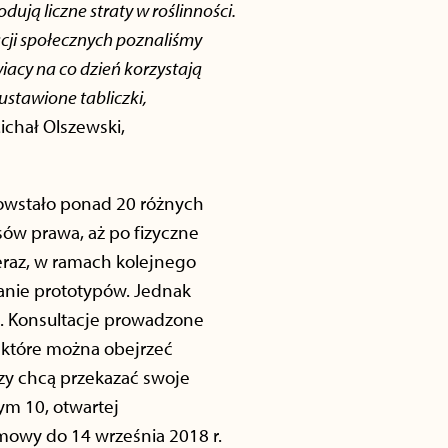
ją liczne straty w roślinności.
acji społecznych poznaliśmy
acy na co dzień korzystają
ustawione tabliczki,
chał Olszewski,
powstało ponad 20 różnych
ów prawa, aż po fizyczne
Teraz, w ramach kolejnego
wanie prototypów. Jednak
a. Konsultacje prowadzone
i, które można obejrzeć
zy chcą przekazać swoje
ym 10, otwartej
zmowy do 14 września 2018 r.