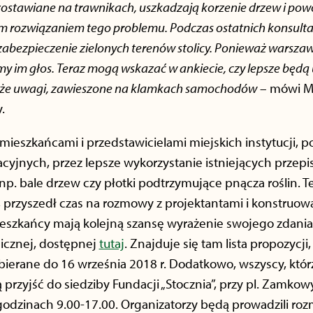
ostawiane na trawnikach, uszkadzają korzenie drzew i powodu
znym rozwiązaniem tego problemu. Podczas ostatnich konsult
abezpieczenie zielonych terenów stolicy. Ponieważ warszawi
y im głos. Teraz mogą wskazać w ankiecie, czy lepsze będą 
może uwagi, zawieszone na klamkach samochodów
– mówi Mi
.
mieszkańcami i przedstawicielami miejskich instytucji, 
yjnych, przez lepsze wykorzystanie istniejących przepis
 np. bale drzew czy płotki podtrzymujące pnącza roślin. 
”, przyszedł czas na rozmowy z projektantami i konstruo
ieszkańcy mają kolejną szansę wyrażenie swojego zdani
nicznej, dostępnej
tutaj
. Znajduje się tam lista propozycj
ierane do 16 września 2018 r. Dodatkowo, wszyscy, któr
 przyjść do siedziby Fundacji „Stocznia”, przy pl. Zamkow
godzinach 9.00-17.00. Organizatorzy będą prowadzili ro