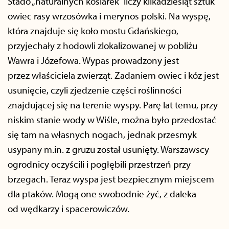
Stado „naturalnych kosiarek” liczy kilkadziesiąt sztuk
owiec rasy wrzosówka i merynos polski. Na wyspę,
która znajduje się koło mostu Gdańskiego,
przyjechały z hodowli zlokalizowanej w pobliżu
Wawra i Józefowa. Wypas prowadzony jest
przez właściciela zwierząt. Zadaniem owiec i kóz jest
usunięcie, czyli zjedzenie części roślinności
znajdującej się na terenie wyspy. Parę lat temu, przy
niskim stanie wody w Wiśle, można było przedostać
się tam na własnych nogach, jednak przesmyk
usypany m.in. z gruzu został usunięty. Warszawscy
ogrodnicy oczyścili i pogłębili przestrzeń przy
brzegach. Teraz wyspa jest bezpiecznym miejscem
dla ptaków. Mogą one swobodnie żyć, z daleka
od wędkarzy i spacerowiczów.