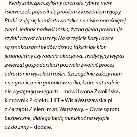
–
Kiedy zabezpieczyliśmy teren dla rybitw, mew
i sieweczek, pojawił się problem z koszeniem wyspy.
Ptaki czują się komfortowo tylko na nisko porośniętej
ziemi. Jednak nadwiślańska, żyzna gleba powoduje
szybki wzrost chaszczy. Na szczęście kozy i owce
są smakoszami pędów drzew, takich jak klon
jesionolistny czy robinia akacjowa. Tradycyjny wypas
zwierząt gospodarskich pozwala zwolnić proces
odrastania wysokich roślin. Szczególnie zależy nam
na ograniczeniu gatunków roślin, które naturalnie
nie występują w łęgach
– mówi Iwona Zwolińska,
kierownik Projektu LIFE+ WislaWarszawska.pl
z Zarządu Zieleni m.st. Warszawy. –
Owce są tam
bezpieczne, dlatego będą mieszkać na wyspie
aż do zimy
– dodaje.