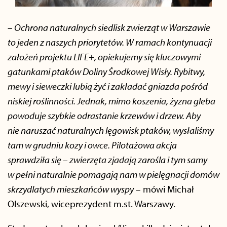
–
Ochrona naturalnych siedlisk zwierząt w Warszawie
to jeden z naszych priorytetów. W ramach kontynuacji
założeń projektu LIFE+, opiekujemy się kluczowymi
gatunkami ptaków Doliny Środkowej Wisły. Rybitwy,
mewy i sieweczki lubią żyć i zakładać gniazda pośród
niskiej roślinności. Jednak, mimo koszenia, żyzna gleba
powoduje szybkie odrastanie krzewów i drzew. Aby
nie naruszać naturalnych lęgowisk ptaków, wysłaliśmy
tam w grudniu kozy i owce. Pilotażowa akcja
sprawdziła się – zwierzęta zjadają zarośla i tym samy
w pełni naturalnie pomagają nam w pielęgnacji domów
skrzydlatych mieszkańców wyspy
– mówi Michał
Olszewski, wiceprezydent m.st. Warszawy.