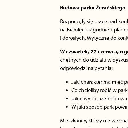
Budowa parku Żerańskiego
Rozpoczęły się prace nad ko
na Białołęce. Zgodnie z plane
i dorosłych. Wytyczne do kon
W czwartek, 27 czerwca, o g
chętnych do udziału w dyskus
odpowiedzi na pytania:
Jaki charakter ma mieć p
Co chcieliby robić w par
Jakie wyposażenie powin
W jaki sposób park pow
Mieszkańcy, którzy nie wezmą 