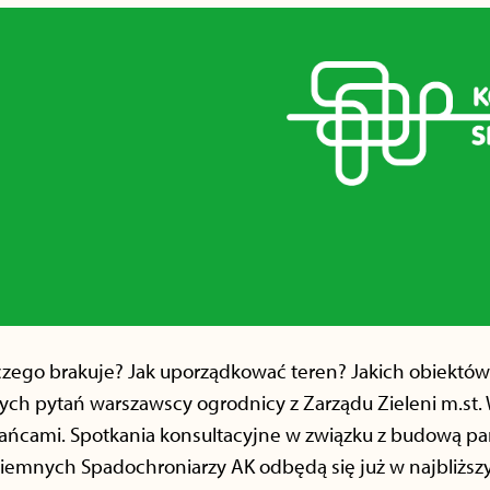
ego brakuje? Jak uporządkować teren? Jakich obiektów 
nych pytań warszawscy ogrodnicy z Zarządu Zieleni m.st.
ńcami. Spotkania konsultacyjne w związku z budową pa
ciemnych Spadochroniarzy AK odbędą się już w najbliższ