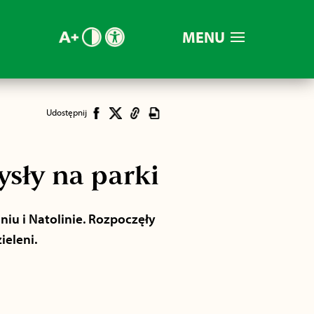
MENU
Udostępnij
sły na parki
iu i Natolinie. Rozpoczęły
ieleni.