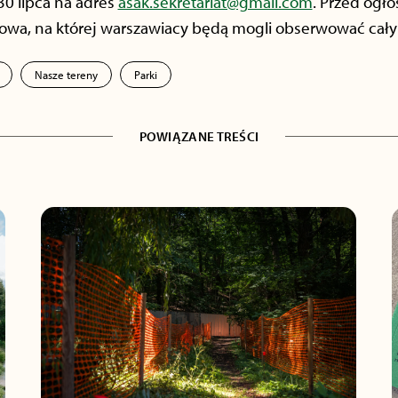
30 lipca na adres
asak.sekretariat@gmail.com
. Przed ogł
owa, na której warszawiacy będą mogli obserwować cały 
Nasze tereny
Parki
POWIĄZANE TREŚCI