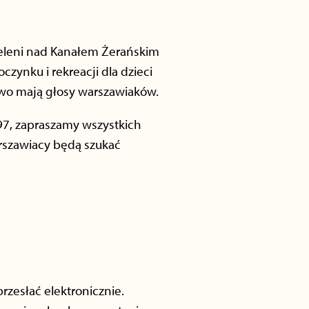
eleni nad Kanałem Żerańskim
zynku i rekreacji dla dzieci
two mają głosy warszawiaków.
 197, zapraszamy wszystkich
arszawiacy będą szukać
zesłać elektronicznie.