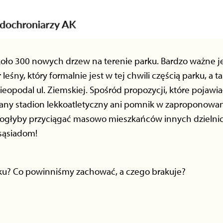
koło 300 nowych drzew na terenie parku. Bardzo ważne je
eśny, który formalnie jest w tej chwili częścią parku, a 
eopodal ul. Ziemskiej. Spośród propozycji, które pojawiał
any stadion lekkoatletyczny ani pomnik w zaproponowan
mogłyby przyciągać masowo mieszkańców innych dzielni
 sąsiadom!
ku? Co powinniśmy zachować, a czego brakuje?