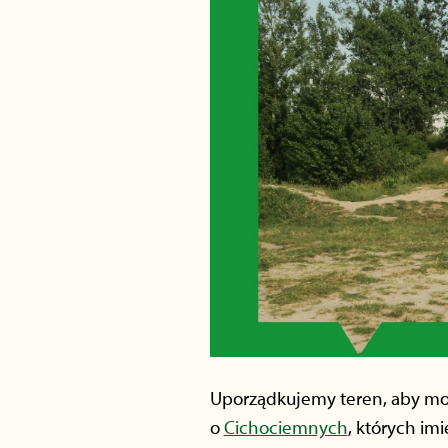
Uporządkujemy teren, aby moż
o
Cichociemnych
, których im