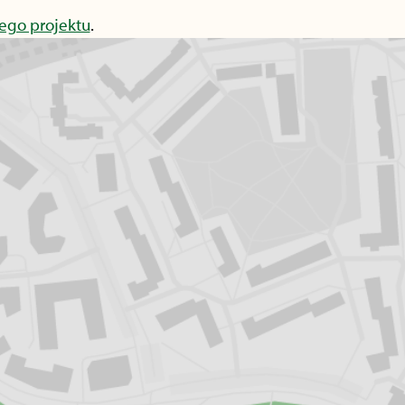
ego projektu
.