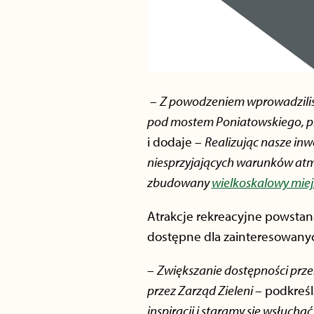
–
Z powodzeniem wprowadziliś
pod mostem Poniatowskiego, p
i dodaje –
Realizując nasze inw
niesprzyjających warunków atmo
zbudowany
wielkoskalowy miej
Atrakcje rekreacyjne powstan
dostępne dla zainteresowanych
–
Zwiększanie dostępności prze
przez Zarząd Zieleni
– podkreśl
inspiracji i staramy się wsłuch