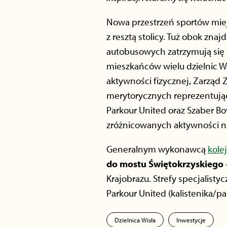
Nowa przestrzeń sportów mie
z resztą stolicy. Tuż obok zna
autobusowych zatrzymują się a
mieszkańców wielu dzielnic W
aktywności fizycznej, Zarząd
merytorycznych reprezentując
Parkour United oraz Szaber B
zróżnicowanych aktywności na 
Generalnym wykonawcą
kole
do mostu Świętokrzyskiego
Krajobrazu. Strefy specjalist
Parkour United (kalistenika/pa
Dzielnica Wisła
Inwestycje