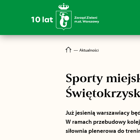
―
Aktualności
Sporty miej
Świętokrzys
Już jesienią warszawiacy bę
W ramach przebudowy kolejn
siłownia plenerowa do trenin