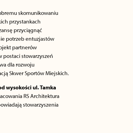
 dobremu skomunikowaniu
skich przystankach
szansę przyciągnąć
ie potrzeb entuzjastów
ojekt partnerów
w postaci stowarzyszeń
wa dla rozwoju
acją Skwer Sportów Miejskich.
od wysokości ul. Tamka
racowania RS Architektura
dpowiadają stowarzyszenia