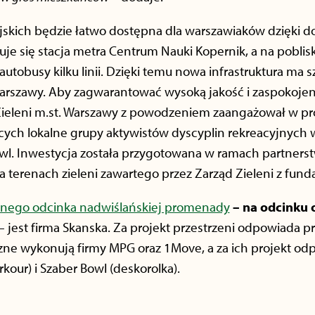
jskich będzie łatwo dostępna dla warszawiaków dzięki
jduje się stacja metra Centrum Nauki Kopernik, a na pobli
utobusy kilku linii. Dzięki temu nowa infrastruktura ma 
arszawy. Aby zagwarantować wysoką jakość i zaspokojen
 Zieleni m.st. Warszawy z powodzeniem zaangażował w pr
ych lokalne grupy aktywistów dyscyplin rekreacyjnych 
owl. Inwestycja została przygotowana w ramach partnerst
terenach zieleni zawartego przez Zarząd Zieleni z fund
jnego odcinka nadwiślańskiej promenady
–
na odcinku 
– jest firma Skanska. Za projekt przestrzeni odpowiada p
yczne wykonują firmy MPG oraz 1Move, a za ich projekt o
rkour) i Szaber Bowl (deskorolka).