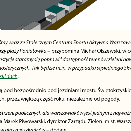
my wraz ze Stołecznym Centrum Sportu Aktywna Warszawa 
rzy plaży Poniatówka
– przypomina Michał Olszewski, wi
estycje staramy się poprawić dostępność terenów zieleni n
sferycznych. Tak będzie m.in. w przypadku sąsiedniego Skw
ski dach
.
ą pod bezpośrednio pod jezdniami mostu Świętokrzyskie
, przez większą część roku, niezależnie od pogody.
strzeni publicznych dla warszawiaków jest jednym z najważ
a Marek Piwowarski, dyrektor Zarządu Zieleni m.st. Wars
ać w głos mieszkańców
– dodaje.