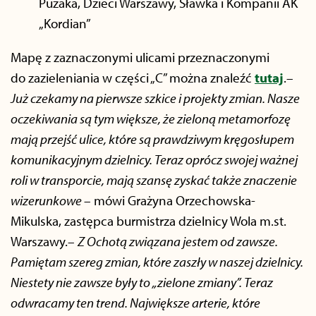
Pużaka, Dzieci Warszawy, Sławka i Kompanii AK
„Kordian”
Mapę z zaznaczonymi ulicami przeznaczonymi
do zazieleniania w części „C” można znaleźć
tutaj
.–
Już czekamy na pierwsze szkice i projekty zmian. Nasze
oczekiwania są tym większe, że zieloną metamorfozę
mają przejść ulice, które są prawdziwym kręgosłupem
komunikacyjnym dzielnicy. Teraz oprócz swojej ważnej
roli w transporcie, mają szansę zyskać także znaczenie
wizerunkowe
– mówi Grażyna Orzechowska-
Mikulska, zastępca burmistrza dzielnicy Wola m.st.
Warszawy.–
Z Ochotą związana jestem od zawsze.
Pamiętam szereg zmian, które zaszły w naszej dzielnicy.
Niestety nie zawsze były to „zielone zmiany”. Teraz
odwracamy ten trend. Największe arterie, które