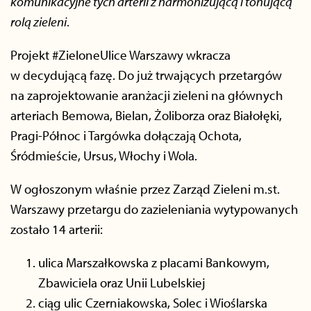
komunikacyjne tych arterii z harmonizującą i tonującą
rolą zieleni
.
Projekt #ZieloneUlice Warszawy wkracza
w decydującą fazę. Do już trwających przetargów
na zaprojektowanie aranżacji zieleni na głównych
arteriach Bemowa, Bielan, Żoliborza oraz Białołęki,
Pragi-Północ i Targówka dołączają Ochota,
Śródmieście, Ursus, Włochy i Wola.
W ogłoszonym właśnie przez Zarząd Zieleni m.st.
Warszawy przetargu do zazieleniania wytypowanych
zostało 14 arterii:
ulica Marszałkowska z placami Bankowym,
Zbawiciela oraz Unii Lubelskiej
ciąg ulic Czerniakowska, Solec i Wioślarska