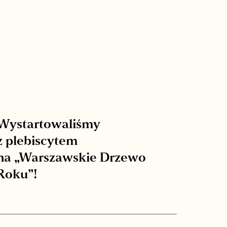
Wystartowaliśmy
z plebiscytem
na „Warszawskie Drzewo
Roku”!