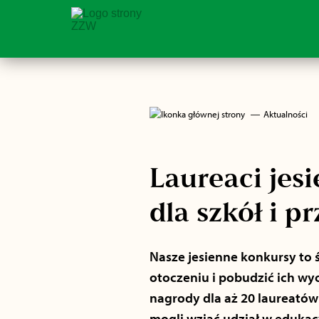
―
Aktualności
Laureaci jes
dla szkół i p
Nasze jesienne konkursy to 
otoczeniu i pobudzić ich wy
nagrody dla aż 20 laureató
mogli wziąć udział w eduka