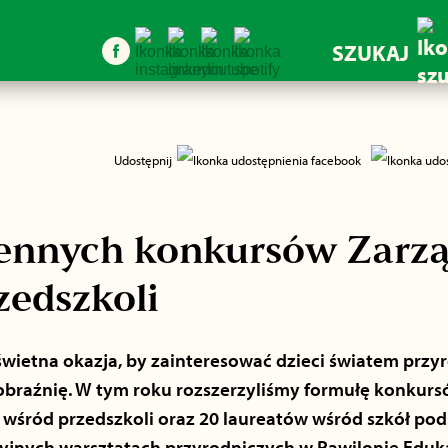
SZUKAJ
Udostępnij
iennych konkursów Zarzą
rzedszkoli
świetna okazja, by zainteresować dzieci światem przy
obraźnię. W tym roku rozszerzyliśmy formułę konkurs
w wśród przedszkoli oraz 20 laureatów wśród szkół p
cyjnych warsztatach przyrodniczych w Pawilonie Edu