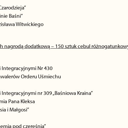
Czarodzieja”
inie Baśni”
zisława Witwickiego
ych nagrodą dodatkową – 150 sztuk cebul różnogatunkow
i Integracyjnymi Nr 430
Kawalerów Orderu Uśmiechu
 Integracyjnymi nr 309 „Baśniowa Kraina”
mia Pana Kleksa
sia i Małgosi”
demia pod czereśnią”