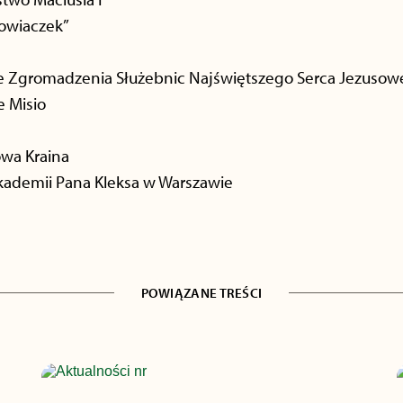
howiaczek”
e Zgromadzenia Służebnic Najświętszego Serca Jezuso
e Misio
owa Kraina
Akademii Pana Kleksa w Warszawie
POWIĄZANE TREŚCI