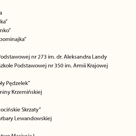
a
zka”
enko”
apominajka”
Podstawowej nr 273 im. dr. Aleksandra Landy
zkole Podstawowej nr 350 im. Armii Krajowej
ły Pędzelek”
aniny Krzemińskiej
ocińskie Skrzaty”
Barbary Lewandowskiej
stwo Maciusia I