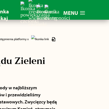
MENU
du Zieleni
rody w najbliższym
ów i przewidzieliśmy
odstawowych. Zwycięzcy będą
kacyjnym Kamień, otrzymają