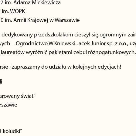
87 im. Adama Mickiewicza
3 im. WOPK
0 im. Armii Krajowej w Warszawie
s dedykowany przedszkolakom cieszył się ogromnym zai
h – Ogrodnictwo Wiśniewski Jacek Junior sp. z o.o., uz
ie laureatów wyróżnić pakietami cebul różnogatunkowych.
sie i zapraszamy do udziału w kolejnych edycjach!
i
zarowany świat”
rszawie
Ekoludki”