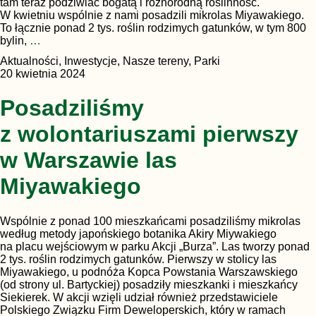
tam teraz podziwiać bogatą i różnorodną roślinność.
W kwietniu wspólnie z nami posadzili mikrolas Miyawakiego.
To łącznie ponad 2 tys. roślin rodzimych gatunków, w tym 800
bylin,
…
Aktualności, Inwestycje, Nasze tereny, Parki
20 kwietnia 2024
Posadziliśmy
z wolontariuszami pierwszy
w Warszawie las
Miyawakiego
Wspólnie z ponad 100 mieszkańcami posadziliśmy mikrolas
według metody japońskiego botanika Akiry Miywakiego
na placu wejściowym w parku Akcji „Burza”. Las tworzy ponad
2 tys. roślin rodzimych gatunków. Pierwszy w stolicy las
Miyawakiego, u podnóża Kopca Powstania Warszawskiego
(od strony ul. Bartyckiej) posadziły mieszkanki i mieszkańcy
Siekierek. W akcji wzięli udział również przedstawiciele
Polskiego Związku Firm Deweloperskich, który w ramach