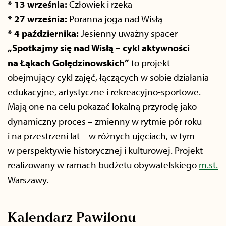
* 13 września:
Człowiek i rzeka
* 27 września:
Poranna joga nad Wisłą
* 4 października:
J
esienny uważny spacer
„Spotkajmy się nad Wisłą – cykl aktywności
na Łąkach Golędzinowskich”
to projekt
obejmujący cykl zajęć, łączących w sobie działania
edukacyjne, artystyczne i rekreacyjno-sportowe.
Mają one na celu pokazać lokalną przyrodę jako
dynamiczny proces – zmienny w rytmie pór roku
i na przestrzeni lat – w różnych ujęciach, w tym
w perspektywie historycznej i kulturowej. Projekt
realizowany w ramach budżetu obywatelskiego
m.st.
Warszawy.
Kalendarz Pawilonu