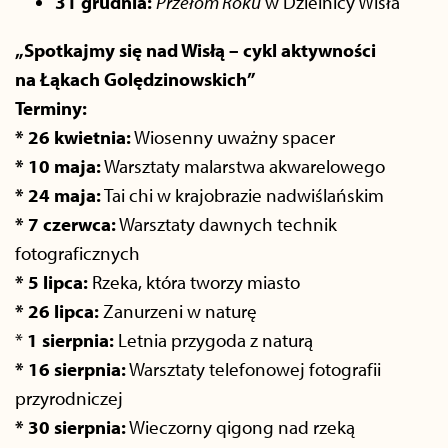
31 grudnia:
Przełom Roku
w Dzielnicy Wisła
„Spotkajmy się nad Wisłą – cykl aktywności
na Łąkach Golędzinowskich”
Terminy:
* 26 kwietnia:
Wiosenny uważny spacer
* 10 maja:
Warsztaty malarstwa akwarelowego
* 24 maja:
Tai chi w krajobrazie nadwiślańskim
* 7 czerwca:
Warsztaty dawnych technik
fotograficznych
* 5 lipca:
Rzeka, która tworzy miasto
* 26 lipca:
Zanurzeni w naturę
*
1 sierpnia:
Letnia przygoda z naturą
* 16 sierpnia:
Warsztaty telefonowej fotografii
przyrodniczej
* 30 sierpnia:
Wieczorny qigong nad rzeką