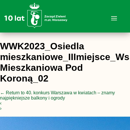
WWK2023_Osiedla
mieszkaniowe_IIImiejsce_Wsp
Mieszkaniowa Pod
Koroną_02
←
Return to 40. konkurs Warszawa w kwiatach – znamy
najpiękniejsze balkony i ogrody
‹
›