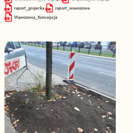
raport_grojecka
raport_wawozowa
Wąwozowa_Koncepcja