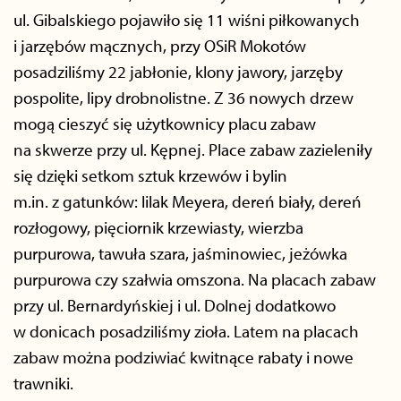
ul. Gibalskiego pojawiło się 11 wiśni piłkowanych
i jarzębów mącznych, przy OSiR Mokotów
posadziliśmy 22 jabłonie, klony jawory, jarzęby
pospolite, lipy drobnolistne. Z 36 nowych drzew
mogą cieszyć się użytkownicy placu zabaw
na skwerze przy ul. Kępnej. Place zabaw zazieleniły
się dzięki setkom sztuk krzewów i bylin
m.in. z gatunków: lilak Meyera, dereń biały, dereń
rozłogowy, pięciornik krzewiasty, wierzba
purpurowa, tawuła szara, jaśminowiec, jeżówka
purpurowa czy szałwia omszona. Na placach zabaw
przy ul. Bernardyńskiej i ul. Dolnej dodatkowo
w donicach posadziliśmy zioła. Latem na placach
zabaw można podziwiać kwitnące rabaty i nowe
trawniki.