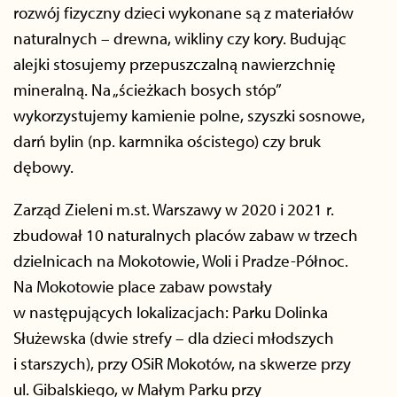
rozwój fizyczny dzieci wykonane są z materiałów
naturalnych – drewna, wikliny czy kory. Budując
alejki stosujemy przepuszczalną nawierzchnię
mineralną. Na „ścieżkach bosych stóp”
wykorzystujemy kamienie polne, szyszki sosnowe,
darń bylin (np. karmnika ościstego) czy bruk
dębowy.
Zarząd Zieleni m.st. Warszawy w 2020 i 2021 r.
zbudował 10 naturalnych placów zabaw w trzech
dzielnicach na Mokotowie, Woli i Pradze-Północ.
Na Mokotowie place zabaw powstały
w następujących lokalizacjach: Parku Dolinka
Służewska (dwie strefy – dla dzieci młodszych
i starszych), przy OSiR Mokotów, na skwerze przy
ul. Gibalskiego, w Małym Parku przy