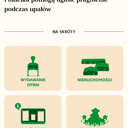
Poidełka pomogą ugasić pragnienie
podczas upałów
NA SKRÓTY