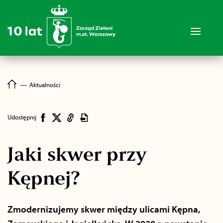
―
Aktualności
Udostępnij
Jaki skwer przy
Kępnej?
Zmodernizujemy skwer między ulicami Kępna,