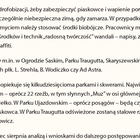
ydrofobizacji, żeby zabezpieczyć piaskowce i wapienie p
zczególnie niebezpieczna zimą, gdy zamarza. W przypadk
 myciem należy stosować środki biobójcze. Pracownicy 
rodków i technik „radosną twórczość” wandali – napisy, z
fiti.
.in. w Ogrodzie Saskim, Parku Traugutta, Skaryszewski
płk. L. Strehla, B. Wodiczko czy Ad Astra.
y opiekuje się kilkudziesięcioma parkami i skwerami. Na
m – oprócz 22 rzeźb, w tym słynnych „Muz” w osi głównej
ełko. W Parku Ujazdowskim – oprócz posągów – będą cz
skowca. W Parku Traugutta odświeżone zostaną stalowe r
owicz.
ec sierpnia analizą i wnioskami do dalszego postępowani