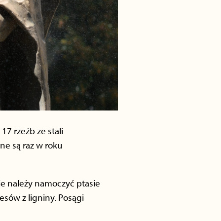
7 rzeźb ze stali
e są raz w roku
ie należy namoczyć ptasie
sów z ligniny. Posągi