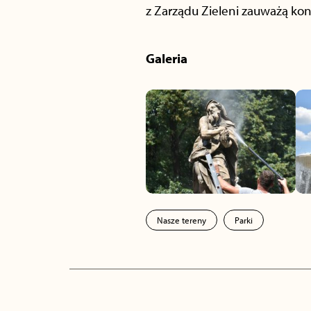
z Zarządu Zieleni zauważą ko
Galeria
Nasze tereny
Parki