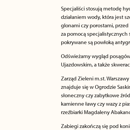
Specjaliści stosują metodę h
działaniem wody, która jest s
glonami czy porostami, przed
za pomocą specjalistycznych ś
pokrywane są powłoką antygraf
Odświeżamy wygląd posągów m
Ujazdowskim, a także skwerach 
Zarząd Zieleni m.st. Warszaw
znajduje się w Ogrodzie Saski
słoneczny czy zabytkowe źród
kamienne ławy czy wazy z pia
rzeźbiarki Magdaleny Abakan
Zabiegi zakończą się pod koni