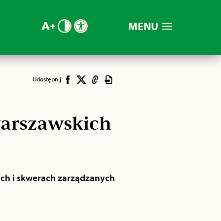
MENU
Udostępnij
warszawskich
ach i skwerach zarządzanych