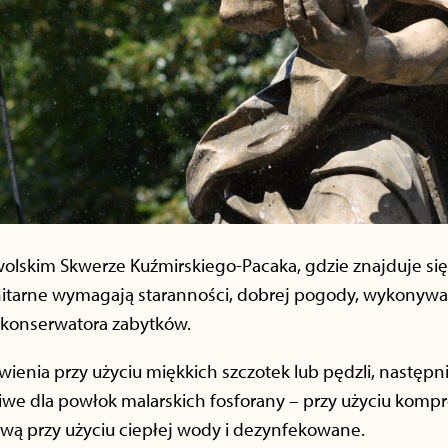
wolskim Skwerze Kuźmirskiego-Pacaka, gdzie znajduje się 1
itarne wymagają staranności, dobrej pogody, wykonywan
 konserwatora zabytków.
ienia przy użyciu miękkich szczotek lub pędzli, następn
we dla powłok malarskich fosforany – przy użyciu kompre
ową przy użyciu ciepłej wody i dezynfekowane.