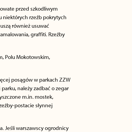
orowate przed szkodliwym
u niektórych rzeźb pokrytych
muszą również usuwać
amalowania, graffiti. Rzeźby
m, Polu Mokotowskim,
jwięcej posągów w parkach ZZW
 parku, należy zadbać o zegar
yszczone m.in. mostek,
zeźby-postacie słynnej
a. Jeśli warszawscy ogrodnicy